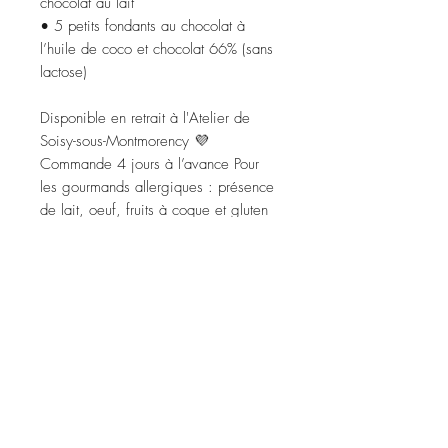
chocolat au lait

• 5 petits fondants au chocolat à 
l’huile de coco et chocolat 66% (sans 
lactose)

Disponible en retrait à l'Atelier de 
Soisy-sous-Montmorency 💜 
Commande 4 jours à l’avance Pour 
les gourmands allergiques : présence 
de lait, oeuf, fruits à coque et gluten
INSCRIVEZ-VOUS À LA NEWSLETTER !
ET HOP !